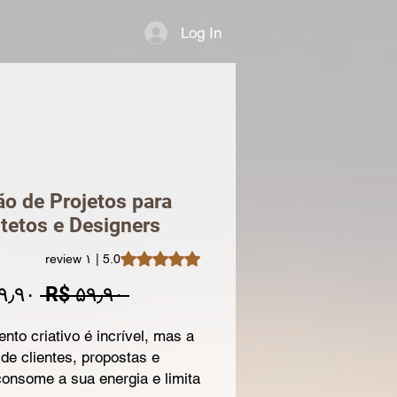
Log In
ina
Nova página
Nova página
Nova página
Nova página
o de Projetos para
tetos e Designers
ut of five stars based on ۱ review
5.0 | ۱ review
gular
۹٫۹۰
 R$ ۵۹٫۹۰ 
Price
ento criativo é incrível, mas a
de clientes, propostas e
consome a sua energia e limita