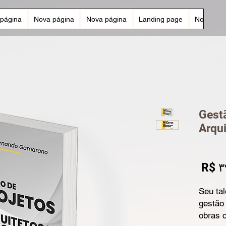
página
Nova página
Nova página
Landing page
Nova pág
Gestã
Arqui
Rating is 5.0 o
Sale
Re
R$ ۳
Price
Seu tal
gestão 
obras 