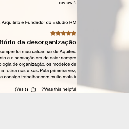
۱ review
tes e Propostas: Aprenda a
 Arquiteto e Fundador do Estúdio RM
car leads, a conduzir
gs estratégicos e a criar
Rated ۵ out of 5 stars.
tas comerciais que vendem
tório da desorganização.
 não apenas preço.
 sempre foi meu calcanhar de Aquiles.
atos Seguros: Domine as
usto e a sensação era de estar sempre
las essenciais para
dologia de organização, os modelos de
r você e o seu cliente,
 rotina nos eixos. Pela primeira vez,
o o "escopo infinito" e
 e consigo trabalhar com muito mais tr
indo uma parceria
arente.
Yes (۱)
Was this helpful?
ação sem Stress: Utilize o
 do Moodboard e
jeto para validar as suas
 encantar o cliente e
zar o retrabalho.
o de Obra Eficiente: Saiba