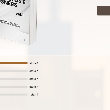
os seu
O ebo
Arquit
de negó
bibliot
Criado 
Gamar
transf
campo 
۵ stars
para v
۴ stars
Deixe d
۳ stars
Torne-
۲ stars
proces
segura
1 star
O que 