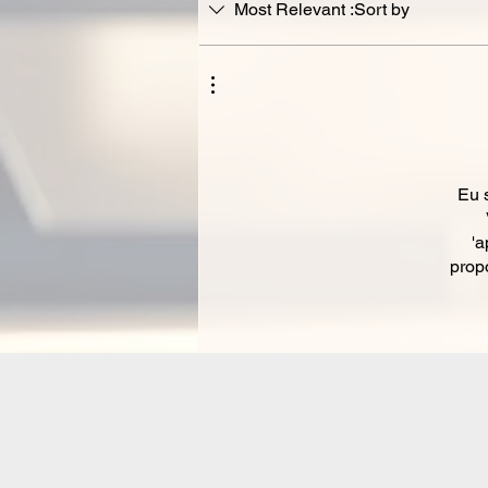
Most Relevant
Sort by:
Eu 
'a
prop