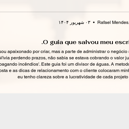
guia:
✅ Clien
Rafael Mendes,
•
۰۳ شهریور ۱۴۰۴
qualifi
briefin
propos
O guia que salvou meu escri
valor,
sou apaixonado por criar, mas a parte de administrar o negócio
✅ Contr
Vivia perdendo prazos, não sabia se estava cobrando o valor j
cláusu
pagando incêndios'. Este guia foi um divisor de águas. A meto
protege
osta e as dicas de relacionamento com o cliente colocaram minha
evitand
eu tenho clareza sobre a lucratividade de cada projeto
garant
transp
✅ Aprov
método
Antepro
ideias,
minimi
✅ Gestã