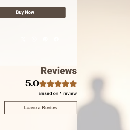
s lucros?
Buy Now
ok
Gestão de Projetos para
etos e Designers
é o manual
cios que faltava na sua
eca.
pelo Arq. Luiz Fernando
ano
, este guia prático
orma anos de experiência de
Reviews
num método passo a passo
ocê aplicar hoje mesmo.
5.0
Rated ۵ out of 5 stars.
e ser apenas o criativo.
Based on ۱ review
se um gestor de sucesso, com
sos claros que te dão
Leave a Review
nça e rentabilidade.
você vai dominar com este