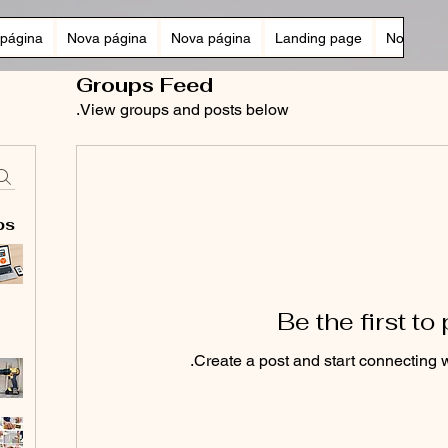
página
Nova página
Nova página
Landing page
Nova pág
Groups Feed
View groups and posts below.
ps
Be the first to
Create a post and start connecting 