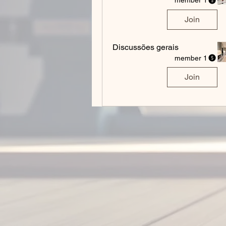
1 member
Join
Discussões gerais
1 member
Join