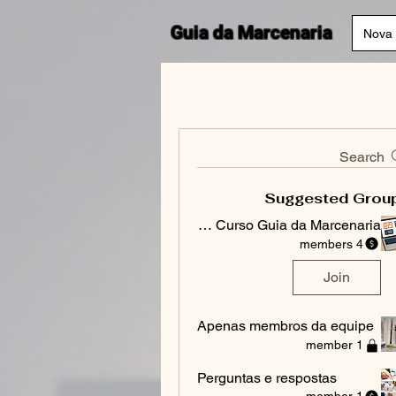
Guia da Marcenaria
Nova 
Search
Suggested Grou
Grupo Curso Guia da Marcenaria
4 members
Join
Apenas membros da equipe
1 member
Perguntas e respostas