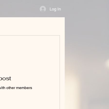
Log In
ina
Nova página
Nova página
Nova página
Nova página
 post
with other members.