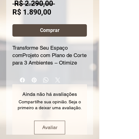
Preço
 R$ 2.290,00 
Preço
normal
R$ 1.890,00
promocional
Comprar
Transforme Seu Espaço
comProjeto com Plano de Corte
para 3 Ambientes – Otimize
Seu Espaço!
Aproveite ao máximo cada
metro quadrado com um
projeto
Ainda não há avaliações
exclusivo
, pensado
Compartilhe sua opinião. Seja o
especialmente para
até 3
primeiro a deixar uma avaliação.
ambientes
.
Avaliar
Desenvolvido por arquiteto
especialista em móveis