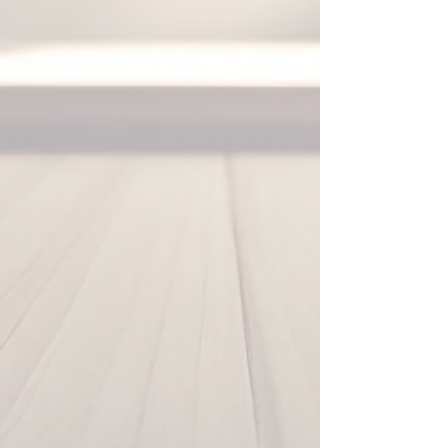
planejados, este serviço
oferece
soluções inteligentes,
otimizadas e sob medida
,
unindo estética, funcionalidade
e conforto para ambientes
compactos de até 40m².
✅ O que está incluso:
Projeto 100% personalizado
para o seu espaço (até
40m²)
Imagens 3D realistas
para
fácil visualização e tomada
de decisões
Lista detalhada de materiais
e ferragens
, pronta para ir à
loja