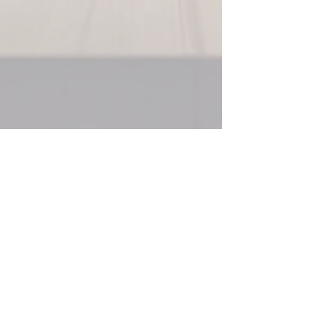
Plano de corte otimizado
,
aproveitando ao máximo
cada chapa
Guia de montagem com
instruções claras
, ideal para
marceneiros ou montadores
🛠 Como funciona:
Após a compra
, entraremos
em contato para solicitar as
medidas e detalhes do
ambiente.
Entregamos o
pré-projeto em
até 7 dias úteis
, com
apresentação e possibilidade
de ajustes online.
O
projeto final completo
é
entregue em até 14 dias