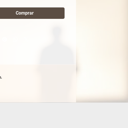
orme este ambiente em um
 de bem-estar e
Comprar
nalidade com um projeto de
ria inteligente.
por um arquiteto especialista,
ojeto oferece a solução
iva para aproveitar cada
tro.
olvemos gabinetes, armários
.
pelho e nichos que não só
em a falta de espaço, mas
 agregam valor e
cação ao seu imóvel.
nosso plano de corte, você
a um móvel de alto padrão,
alidade de loja, pela metade