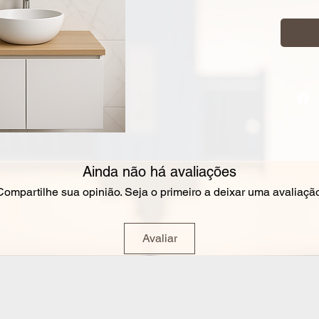
Transf
refúgio
funcio
marcena
Criado 
este pr
definit
centíme
Ainda não há avaliações
Desenv
Compartilhe sua opinião. Seja o primeiro a deixar uma avaliação
com es
resolv
também
Avaliar
sofisti
Com o 
execut
com qu