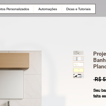
etos Personalizados
Automações
Dicas e Tutoriais
Proje
Banh
Plano
 R$ 5
Seu ba
falta e