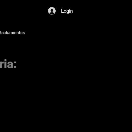
Login
 Acabamentos
ias & Novidades
ia: