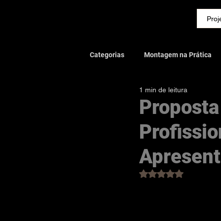
Guia da Marcenaria
Proj
Categorias
Montagem na Prática
1 min de leitura
Ferramentas & Equipamentos
Proposta
Profissio
Automação & Softwares
Case
Apresent
Avaliado com NaN d