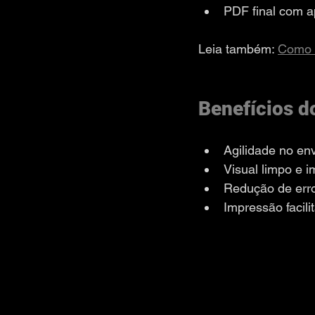
PDF final com a
Leia também: 
Como E
Benefícios d
Agilidade no env
Visual limpo e 
Redução de err
Impressão facil