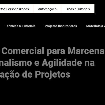
etos Personalizados
Automações
Dicas e Tutoriais
Técnicas & Tutoriais
Projetos Inspiradores
Materiais &
Design de Interiores
Sustentabilidade & Eco-wood
Tendênc
 Comercial para Marcenar
nalismo e Agilidade na
s & Entrevistas
Gestão & Negócios
ação de Projetos
e 5 estrelas.