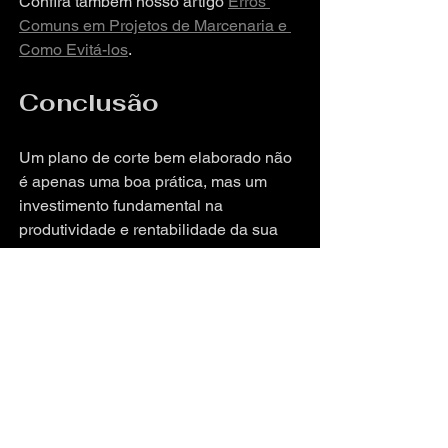
Confira também nosso artigo 
Erros 
Comuns em Projetos de Marcenaria e 
Como Evitá-los
.
Conclusão
Um plano de corte bem elaborado não 
é apenas uma boa prática, mas um 
investimento fundamental na 
produtividade e rentabilidade da sua 
marcenaria.
Com as ferramentas corretas e atenção 
aos detalhes, você garante projetos 
mais eficientes e sustentáveis.
Quer saber mais? Acesse nossa seção 
completa sobre 
Planos de Corte no 
Guia da Marcenaria
.