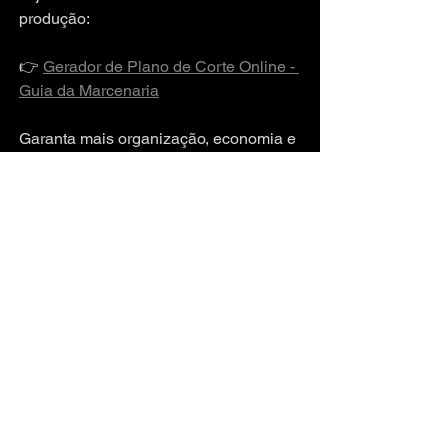
produção:
👉 
Gerador de Plano de Corte Online - 
Guia da Marcenaria
Garanta mais organização, economia e 
eficiência no seu dia a dia!
Principais Palavras-
Chave Relacionadas 
a Plano de Corte
Ao pesquisar no Google, as buscas 
mais frequentes relacionadas a esse 
tema são: