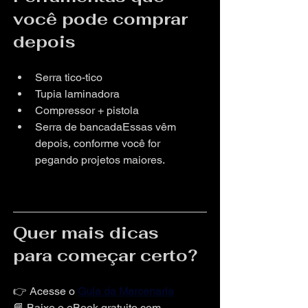
você pode comprar 
depois
Serra tico-tico
Tupia laminadora
Compressor + pistola
Serra de bancadaEssas vêm 
depois, conforme você for 
pegando projetos maiores.
Quer mais dicas 
para começar certo?
👉 Acesse o
Guia da Marcenaria
📘 Baixe o eBook gratuito com 