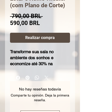
(com Plano de Corte)
Precio
 790,00 BRL 
Precio
590,00 BRL
de
oferta
Realizar compra
Transforme sua sala no
ambiente dos sonhos e
economize até 30% na
execução!
Receba um projeto de
marcenaria completo, criado
No hay reseñas todavía
por um arquiteto especialista,
Comparte tu opinión. Deja la primera
com a solução definitiva para
reseña.
você comprar o material direto
na madeireira e contratar o