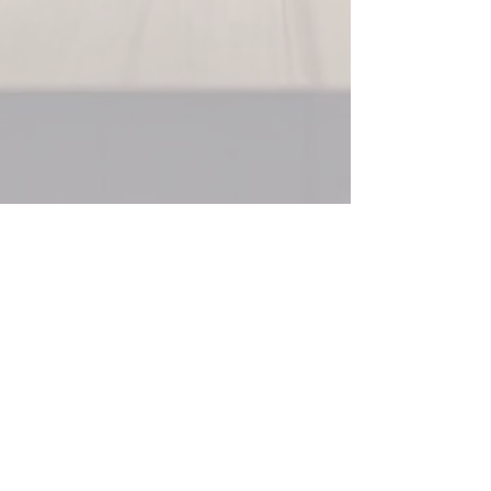
máximo aproveitamento do
material.
Detalhamento Técnico
Completo: O "manual de
instruções" para o
marceneiro, com lista de
materiais, ferragens e todas
as medidas para uma
execução sem erros.
Visualização 3D : Enxergue
seu futuro ambiente em
imagens de qualidade antes
de começar a produção.
Guia de Montagem 3D: Um
passo a passo visual que
garante uma montagem
perfeita e sem surpresas.