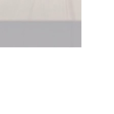
acompanhados de um
otimizador de plano de corte,
garantindo a máxima economia
de material.
O que você encontra neste
Pack de Projetos Promob:
Biblioteca Completa e
Editável: Tenha acesso a
mais de 100 projetos de
cozinhas planejadas, guarda-
roupas, closets com plano de
corte, home theaters,
armários para banheiro e
muito mais. Todos os
arquivos são 100% editáveis
para se adaptar a qualquer
medida.