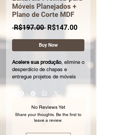
Móveis Planejados +
Plano de Corte MDF
Regular
Sale
 R$197.00 
R$147.00
Price
Price
Buy Now
Acelere sua produção
, elimine o
desperdício de chapas e
entregue projetos de móveis
planejados de alto padrão.
Otimize sua marcenaria com o
pack de projetos mais completo
No Reviews Yet
do mercado!
Share your thoughts. Be the first to
leave a review.
Se você é marceneiro,
projetista ou dono de uma